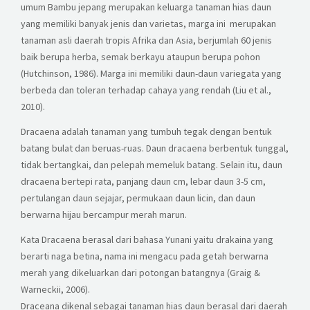
umum Bambu jepang merupakan keluarga tanaman hias daun
yang memiliki banyak jenis dan varietas, marga ini merupakan
tanaman asli daerah tropis Afrika dan Asia, berjumlah 60 jenis
baik berupa herba, semak berkayu ataupun berupa pohon
(Hutchinson, 1986). Marga ini memiliki daun-daun variegata yang
berbeda dan toleran terhadap cahaya yang rendah (Liu et al.,
2010).
Dracaena adalah tanaman yang tumbuh tegak dengan bentuk
batang bulat dan beruas-ruas. Daun dracaena berbentuk tunggal,
tidak bertangkai, dan pelepah memeluk batang. Selain itu, daun
dracaena bertepi rata, panjang daun cm, lebar daun 3-5 cm,
pertulangan daun sejajar, permukaan daun licin, dan daun
berwarna hijau bercampur merah marun.
Kata Dracaena berasal dari bahasa Yunani yaitu drakaina yang
berarti naga betina, nama ini mengacu pada getah berwarna
merah yang dikeluarkan dari potongan batangnya (Graig &
Warneckii, 2006).
Draceana dikenal sebagai tanaman hias daun berasal dari daerah