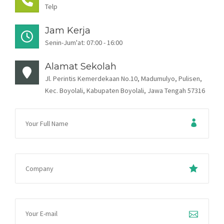
KESISWAAN
Telp
KEGIATAN
Jam Kerja
Senin-Jum'at: 07:00 - 16:00
HUMAS
Alamat Sekolah
TAS
Jl. Perintis Kemerdekaan No.10, Madumulyo, Pulisen,
Kec. Boyolali, Kabupaten Boyolali, Jawa Tengah 57316
ALUMNI