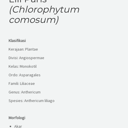
KESISWAAN
(Chlorophytum
KEGIATAN
comosum)
HUMAS
Klasifikasi
TAS
Kerajaan: Plantae
Divisi: Angiospermae
ALUMNI
Kelas: Monokotil
Ordo: Asparagales
Famili: Liliaceae
Genus: Anthericum
Spesies: Anthericum liliago
Morfolog
i
Akar