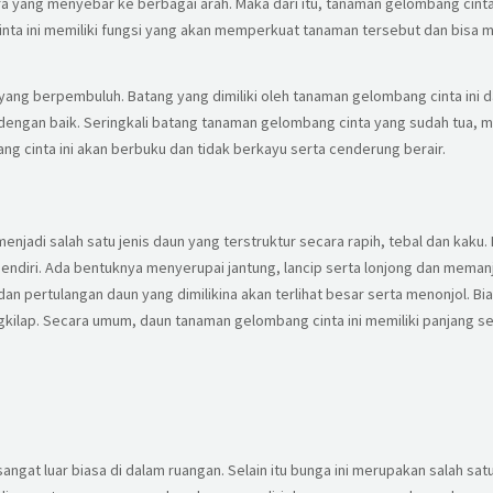
a yang menyebar ke berbagai arah. Maka dari itu, tanaman gelombang cint
 cinta ini memiliki fungsi yang akan memperkuat tanaman tersebut dan bisa
ang berpembuluh. Batang yang dimiliki oleh tanaman gelombang cinta ini 
n dengan baik. Seringkali batang tanaman gelombang cinta yang sudah tu
g cinta ini akan berbuku dan tidak berkayu serta cenderung berair.
enjadi salah satu jenis daun yang terstruktur secara rapih, tebal dan kaku. 
sendiri. Ada bentuknya menyerupai jantung, lancip serta lonjong dan meman
dan pertulangan daun yang dimilikina akan terlihat besar serta menonjol. B
gkilap. Secara umum, daun tanaman gelombang cinta ini memiliki panjang se
angat luar biasa di dalam ruangan. Selain itu bunga ini merupakan salah sat