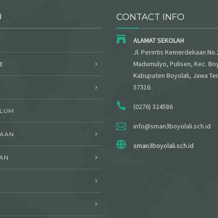
U
CONTACT INFO
ALAMAT SEKOLAH
Jl. Perintis Kemerdekaan No.
Madumulyo, Pulisen, Kec. Boy
E
Kabupaten Boyolali, Jawa Te
57316
(0276) 324586
ULUM
info@sman3boyolali.sch.id
WAAN
sman3boyolali.sch.id
AN