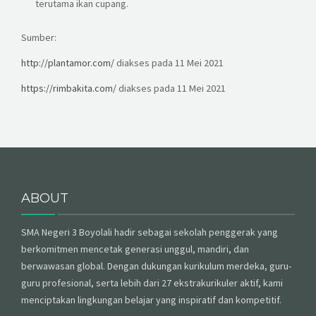
terutama ikan cupang.
Sumber:
http://plantamor.com/
diakses pada 11 Mei 2021
https://rimbakita.com/
diakses pada 11 Mei 2021
ABOUT
SMA Negeri 3 Boyolali hadir sebagai sekolah penggerak yang
berkomitmen mencetak generasi unggul, mandiri, dan
berwawasan global. Dengan dukungan kurikulum merdeka, guru-
guru profesional, serta lebih dari 27 ekstrakurikuler aktif, kami
menciptakan lingkungan belajar yang inspiratif dan kompetitif.