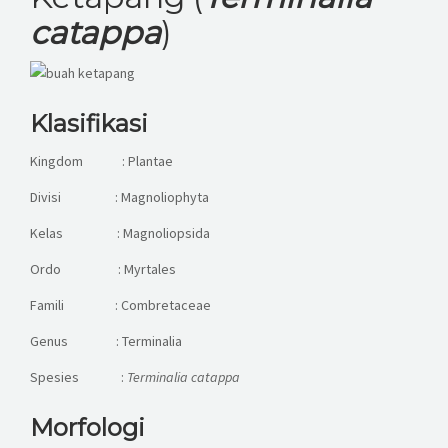
KESISWAAN
catappa
)
KEGIATAN
HUMAS
Klasifikasi
TAS
Kingdom : Plantae
Divisi : Magnoliophyta
ALUMNI
Kelas : Magnoliopsida
Ordo : Myrtales
Famili : Combretaceae
Genus : Terminalia
Spesies :
Terminalia
catappa
Morfologi