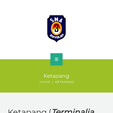
HOME
Ketapang
PROFILE
HOME
KETAPANG
SPMB
KURIKULUM
Ketapang (
Terminalia