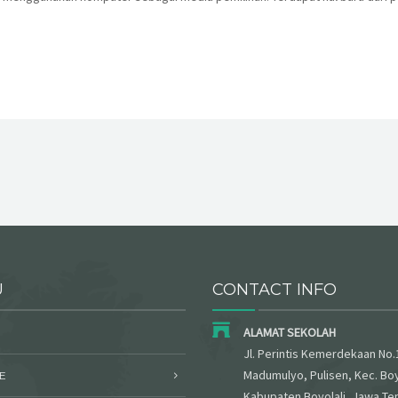
U
CONTACT INFO
ALAMAT SEKOLAH
Jl. Perintis Kemerdekaan No.
Madumulyo, Pulisen, Kec. Boy
E
Kabupaten Boyolali, Jawa Te