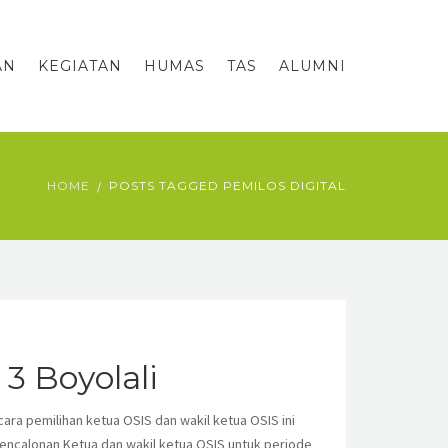
AN
KEGIATAN
HUMAS
TAS
ALUMNI
HOME
POSTS TAGGED PEMILOS DIGITAL
3 Boyolali
ra pemilihan ketua OSIS dan wakil ketua OSIS ini
encalonan Ketua dan wakil ketua OSIS untuk periode