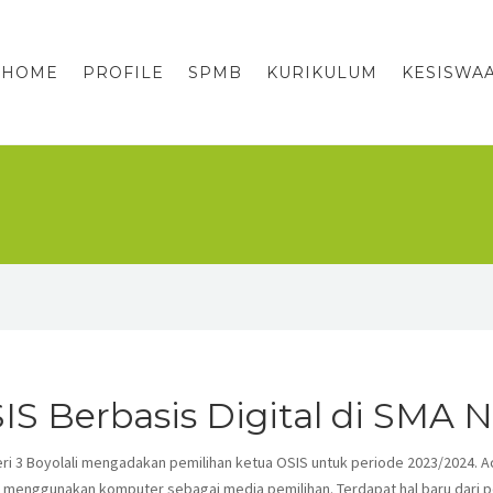
HOME
PROFILE
SPMB
KURIKULUM
KESISWA
S Berbasis Digital di SMA N 
i 3 Boyolali mengadakan pemilihan ketua OSIS untuk periode 2023/2024. Aca
 menggunakan komputer sebagai media pemilihan. Terdapat hal baru dari p