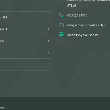
57316
(0276) 324586
ULUM
info@sman3boyolali.sch.id
WAAN
sman3boyolali.sch.id
AN
I
ved.