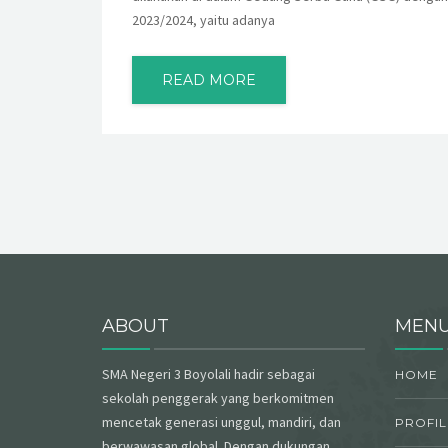
2023/2024, yaitu adanya
READ MORE
ABOUT
MEN
SMA Negeri 3 Boyolali hadir sebagai
HOME
sekolah penggerak yang berkomitmen
mencetak generasi unggul, mandiri, dan
PROFIL
berwawasan global. Dengan dukungan