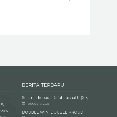
BERITA TERBARU
Selamat kepada Riffat Faishal R (X-5)
10,
AUGUST 3, 2026
olali,
DOUBLE WIN, DOUBLE PROUD
ngah