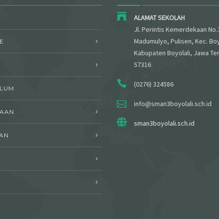
ALAMAT SEKOLAH
Jl. Perintis Kemerdekaan No.
Madumulyo, Pulisen, Kec. Boy
E
Kabupaten Boyolali, Jawa Te
57316
(0276) 324586
ULUM
info@sman3boyolali.sch.id
WAAN
sman3boyolali.sch.id
AN
I