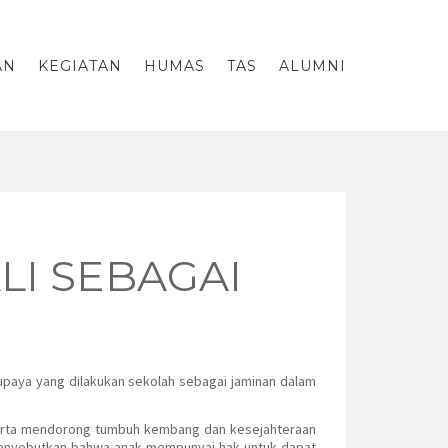
AN
KEGIATAN
HUMAS
TAS
ALUMNI
LI SEBAGAI
upaya yang dilakukan sekolah sebagai jaminan dalam
, serta mendorong tumbuh kembang dan kesejahteraan
menyebutkan bahwa anak mempunyai hak untuk dapat