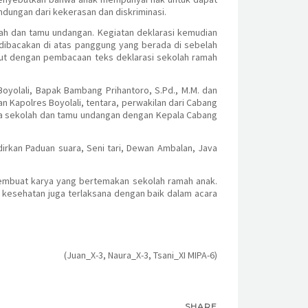
dungan dari kekerasan dan diskriminasi.
olah dan tamu undangan. Kegiatan deklarasi kemudian
 dibacakan di atas panggung yang berada di sebelah
anjut dengan pembacaan teks deklarasi sekolah ramah
oyolali, Bapak Bambang Prihantoro, S.Pd., M.M. dan
 Kapolres Boyolali, tentara, perwakilan dari Cabang
ga sekolah dan tamu undangan dengan Kepala Cabang
irkan Paduan suara, Seni tari, Dewan Ambalan, Java
 membuat karya yang bertemakan sekolah ramah anak.
er kesehatan juga terlaksana dengan baik dalam acara
(Juan_X-3, Naura_X-3, Tsani_XI MIPA-6)
SHARE