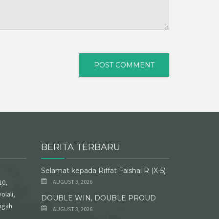
BERITA TERBARU
Selamat kepada Riffat Faishal R (X-5)
10,
AUGUST 3, 2026
olali,
DOUBLE WIN, DOUBLE PROUD
ngah
AUGUST 3, 2026