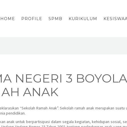
HOME
PROFILE
SPMB
KURIKULUM
KESISWA
A NEGERI 3 BOYOLA
MAH ANAK
ndeklarasikan “Sekolah Ramah Anak”. Sekolah ramah anak merupakan suatu 
nia pendidikan.
kan anak untuk berpartisipasi dalam segala kegiatan, kehidupan sosial
4 Undang-Undang Nomor 23 Tahun 2002 tentang perlindungan anak yang 