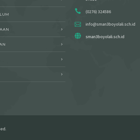
(0276) 324586
ULUM
info@sman3boyolali.sch.id
WAAN
sman3boyolali.sch.id
AN
I
ved.