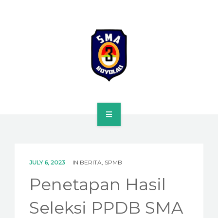
HOME
PROFILE
JULY 6, 2023
IN
BERITA
,
SPMB
SPMB
Penetapan Hasil
KURIKULUM
Seleksi PPDB SMA