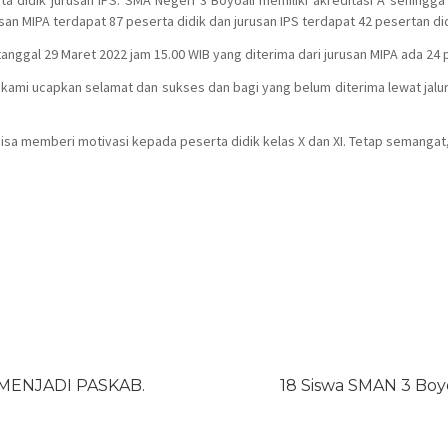
a didik jurusan IPS. SMA Negeri 3 Boyoali memiliki akreditasi A sehingga
an MIPA terdapat 87 peserta didik dan jurusan IPS terdapat 42 pesertan did
gal 29 Maret 2022 jam 15.00 WIB yang diterima dari jurusan MIPA ada 24 pe
 kami ucapkan selamat dan sukses dan bagi yang belum diterima lewat jalu
sa memberi motivasi kepada peserta didik kelas X dan XI. Tetap semangat,
 MENJADI PASKAB.
18 Siswa SMAN 3 Bo