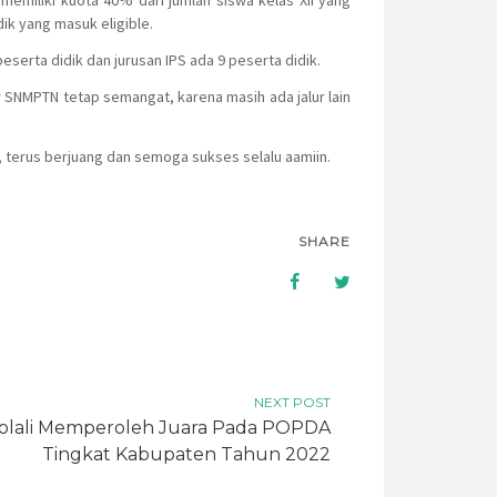
 memiliki kuota 40% dari jumlah siswa kelas XII yang
ik yang masuk eligible.
serta didik dan jurusan IPS ada 9 peserta didik.
r SNMPTN tetap semangat, karena masih ada jalur lain
 terus berjuang dan semoga sukses selalu aamiin.
SHARE
NEXT POST
yolali Memperoleh Juara Pada POPDA
Tingkat Kabupaten Tahun 2022