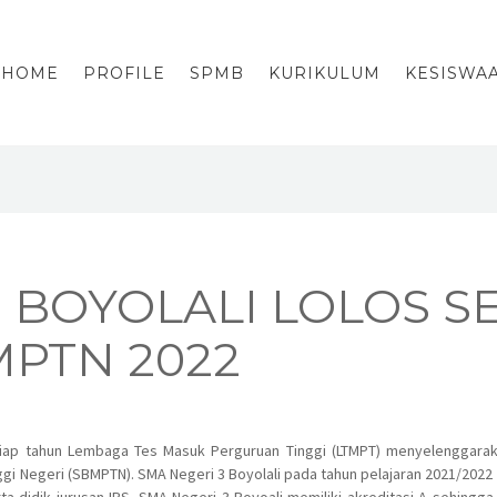
HOME
PROFILE
SPMB
KURIKULUM
KESISWA
 BOYOLALI LOLOS S
MPTN 2022
etiap tahun Lembaga Tes Masuk Perguruan Tinggi (LTMPT) menyelenggarak
 Negeri (SBMPTN). SMA Negeri 3 Boyolali pada tahun pelajaran 2021/2022 kel