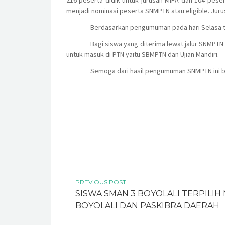
216 peserta didik untuk jurusan MIPA dan 104 pesert
menjadi nominasi peserta SNMPTN atau eligible. Jurus
Berdasarkan pengumuman pada hari Selasa tang
Bagi siswa yang diterima lewat jalur SNMPTN
untuk masuk di PTN yaitu SBMPTN dan Ujian Mandiri.
Semoga dari hasil pengumuman SNMPTN ini bi
PREVIOUS POST
SISWA SMAN 3 BOYOLALI TERPILIH
BOYOLALI DAN PASKIBRA DAERAH