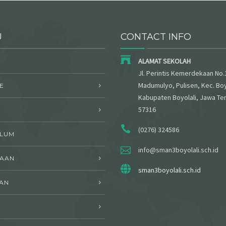
U
CONTACT INFO
ALAMAT SEKOLAH
Jl. Perintis Kemerdekaan No.
Madumulyo, Pulisen, Kec. Boy
E
Kabupaten Boyolali, Jawa Te
57316
(0276) 324586
ULUM
info@sman3boyolali.sch.id
WAAN
sman3boyolali.sch.id
AN