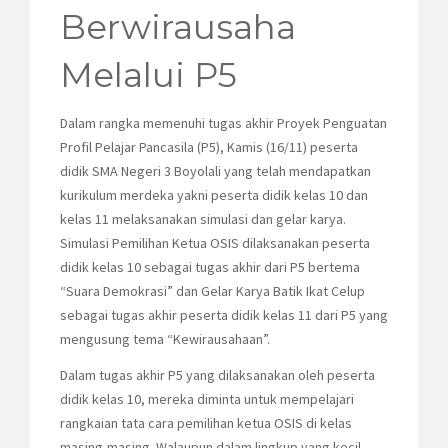
KESISWAAN
Berwirausaha
KEGIATAN
Melalui P5
HUMAS
Dalam rangka memenuhi tugas akhir Proyek Penguatan
Profil Pelajar Pancasila (P5), Kamis (16/11) peserta
TAS
didik SMA Negeri 3 Boyolali yang telah mendapatkan
kurikulum merdeka yakni peserta didik kelas 10 dan
ALUMNI
kelas 11 melaksanakan simulasi dan gelar karya.
Simulasi Pemilihan Ketua OSIS dilaksanakan peserta
didik kelas 10 sebagai tugas akhir dari P5 bertema
“Suara Demokrasi” dan Gelar Karya Batik Ikat Celup
sebagai tugas akhir peserta didik kelas 11 dari P5 yang
mengusung tema “Kewirausahaan”.
Dalam tugas akhir P5 yang dilaksanakan oleh peserta
didik kelas 10, mereka diminta untuk mempelajari
rangkaian tata cara pemilihan ketua OSIS di kelas
masing-masing. Walaupun dalam lingkup yang kecil,