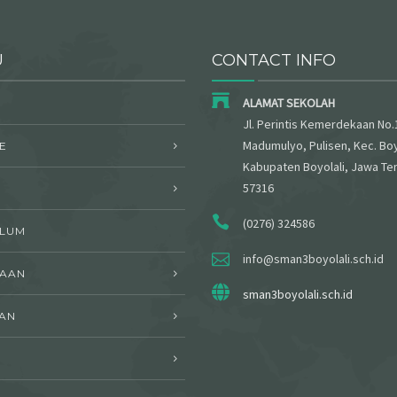
U
CONTACT INFO
ALAMAT SEKOLAH
Jl. Perintis Kemerdekaan No.
Madumulyo, Pulisen, Kec. Boy
E
Kabupaten Boyolali, Jawa Te
57316
(0276) 324586
ULUM
info@sman3boyolali.sch.id
WAAN
sman3boyolali.sch.id
AN