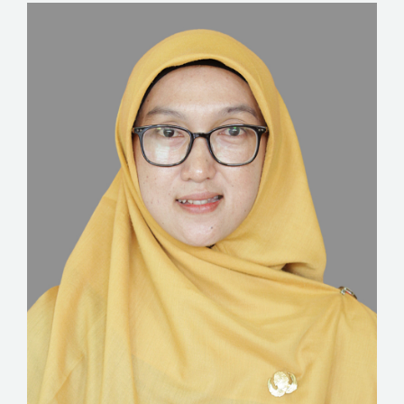
KESISWAAN
KEGIATAN
HUMAS
TAS
ALUMNI