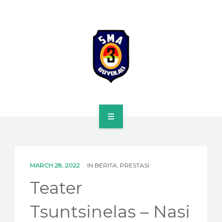
HOME
PROFILE
MARCH 28, 2022
IN
BERITA
,
PRESTASI
SPMB
Teater
KURIKULUM
Tsuntsinelas – Nasi