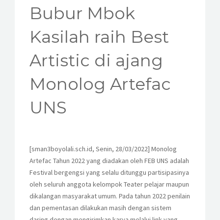
KESISWAAN
Bubur Mbok
KEGIATAN
Kasilah raih Best
HUMAS
Artistic di ajang
TAS
Monolog Artefac
ALUMNI
UNS
[sman3boyolali.sch.id, Senin, 28/03/2022] Monolog
Artefac Tahun 2022 yang diadakan oleh FEB UNS adalah
Festival bergengsi yang selalu ditunggu partisipasinya
oleh seluruh anggota kelompok Teater pelajar maupun
dikalangan masyarakat umum. Pada tahun 2022 penilain
dan pementasan dilakukan masih dengan sistem
daring dengan mengirimkan karya melalui link yang