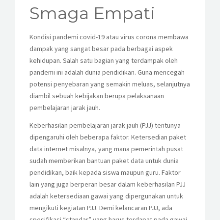
KESISWAAN
Smaga Empati
KEGIATAN
Kondisi pandemi covid-19 atau virus corona membawa
dampak yang sangat besar pada berbagai aspek
HUMAS
kehidupan. Salah satu bagian yang terdampak oleh
pandemi ini adalah dunia pendidikan. Guna mencegah
TAS
potensi penyebaran yang semakin meluas, selanjutnya
diambil sebuah kebijakan berupa pelaksanaan
ALUMNI
pembelajaran jarak jauh.
Keberhasilan pembelajaran jarak jauh (PJJ) tentunya
dipengaruhi oleh beberapa faktor. Ketersedian paket
data internet misalnya, yang mana pemerintah pusat
sudah memberikan bantuan paket data untuk dunia
pendidikan, baik kepada siswa maupun guru. Faktor
lain yang juga berperan besar dalam keberhasilan PJJ
adalah ketersediaan gawai yang dipergunakan untuk
mengikuti kegiatan PJJ. Demi kelancaran PJJ, ada
spesifikasi “standar” yang harus terdapat pada gawai