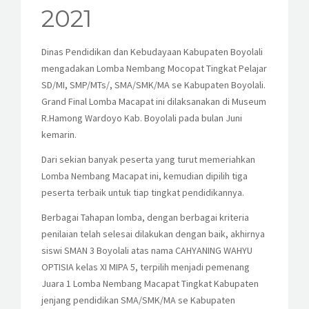
KESISWAAN
2021
KEGIATAN
Dinas Pendidikan dan Kebudayaan Kabupaten Boyolali
mengadakan Lomba Nembang Mocopat Tingkat Pelajar
HUMAS
SD/MI, SMP/MTs/, SMA/SMK/MA se Kabupaten Boyolali.
Grand Final Lomba Macapat ini dilaksanakan di Museum
TAS
R.Hamong Wardoyo Kab. Boyolali pada bulan Juni
kemarin.
ALUMNI
Dari sekian banyak peserta yang turut memeriahkan
Lomba Nembang Macapat ini, kemudian dipilih tiga
peserta terbaik untuk tiap tingkat pendidikannya.
Berbagai Tahapan lomba, dengan berbagai kriteria
penilaian telah selesai dilakukan dengan baik, akhirnya
siswi SMAN 3 Boyolali atas nama CAHYANING WAHYU
OPTISIA kelas XI MIPA 5, terpilih menjadi pemenang
Juara 1 Lomba Nembang Macapat Tingkat Kabupaten
jenjang pendidikan SMA/SMK/MA se Kabupaten