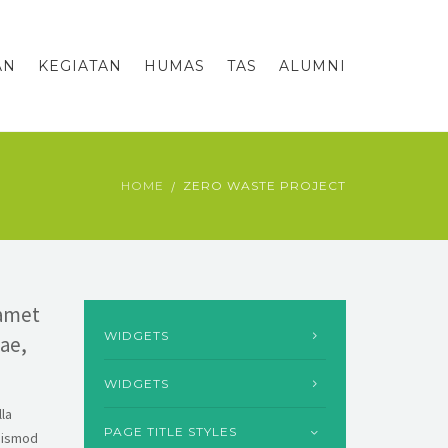
AN
KEGIATAN
HUMAS
TAS
ALUMNI
HOME
ZERO WASTE PROJECT
 amet
WIDGETS
tae,
WIDGETS
lla
PAGE TITLE STYLES
euismod