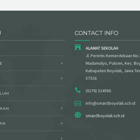
U
CONTACT INFO
ALAMAT SEKOLAH
Jl. Perintis Kemerdekaan No.
Madumulyo, Pulisen, Kec. Boy
E
Kabupaten Boyolali, Jawa Te
57316
(0276) 324586
ULUM
info@sman3boyolali.sch.id
WAAN
sman3boyolali.sch.id
AN