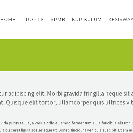
HOME
PROFILE
SPMB
KURIKULUM
KESISWA
 adipiscing elit. Morbi gravida fringilla neque sit
t. Quisque elit tortor, ullamcorper quis ultrices vi
ida purus tellus, a varius odio euismod fermentum. Duis faucibus elit ut nu
 placerat ligula scelerisque ut. Donec tincidunt vehicula suscipit. Etiam 