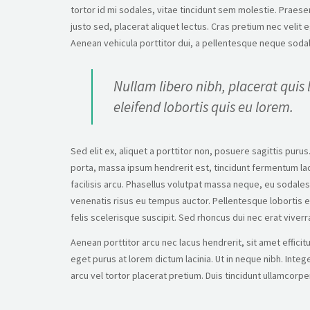
tortor id mi sodales, vitae tincidunt sem molestie. Praesent
justo sed, placerat aliquet lectus. Cras pretium nec velit 
Aenean vehicula porttitor dui, a pellentesque neque sodal
Nullam libero nibh, placerat quis 
eleifend lobortis quis eu lorem.
Sed elit ex, aliquet a porttitor non, posuere sagittis purus
porta, massa ipsum hendrerit est, tincidunt fermentum la
facilisis arcu. Phasellus volutpat massa neque, eu sodales 
venenatis risus eu tempus auctor. Pellentesque lobortis e
felis scelerisque suscipit. Sed rhoncus dui nec erat vive
Aenean porttitor arcu nec lacus hendrerit, sit amet efficit
eget purus at lorem dictum lacinia. Ut in neque nibh. Intege
arcu vel tortor placerat pretium. Duis tincidunt ullamcorper