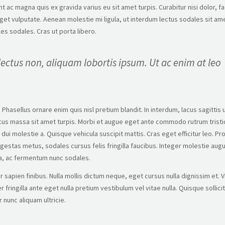
 ac magna quis ex gravida varius eu sit amet turpis. Curabitur nisi dolor, fac
eget vulputate. Aenean molestie mi ligula, ut interdum lectus sodales sit am
es sodales. Cras ut porta libero.
lectus non, aliquam lobortis ipsum. Ut ac enim at leo
. Phasellus ornare enim quis nisl pretium blandit. In interdum, lacus sagittis 
cus massa sit amet turpis. Morbi et augue eget ante commodo rutrum trist
dui molestie a. Quisque vehicula suscipit mattis. Cras eget efficitur leo. Pro
gestas metus, sodales cursus felis fringilla faucibus. Integer molestie aug
rra, ac fermentum nunc sodales.
ur sapien finibus. Nulla mollis dictum neque, eget cursus nulla dignissim et.
r fringilla ante eget nulla pretium vestibulum vel vitae nulla. Quisque sollici
 nunc aliquam ultricie.