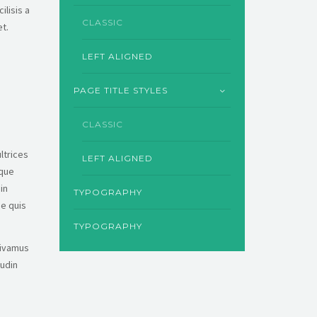
ilisis a
CLASSIC
et.
LEFT ALIGNED
PAGE TITLE STYLES
CLASSIC
ultrices
LEFT ALIGNED
ique
in
TYPOGRAPHY
ue quis
TYPOGRAPHY
 Vivamus
tudin