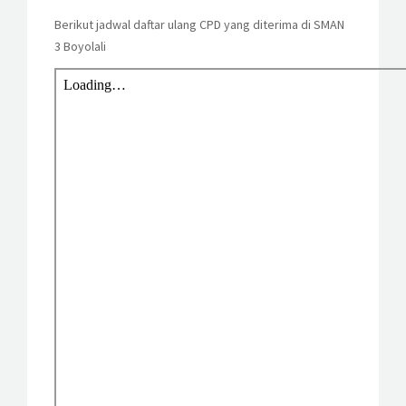
KESISWAAN
Berikut jadwal daftar ulang CPD yang diterima di SMAN
3 Boyolali
KEGIATAN
HUMAS
TAS
ALUMNI