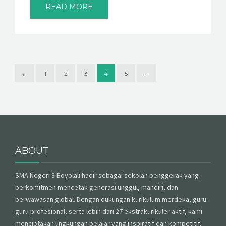
READ MORE
←
1
2
3
4
5
→
ABOUT
SMA Negeri 3 Boyolali hadir sebagai sekolah penggerak yang
berkomitmen mencetak generasi unggul, mandiri, dan
berwawasan global. Dengan dukungan kurikulum merdeka, guru-
guru profesional, serta lebih dari 27 ekstrakurikuler aktif, kami
menciptakan lingkungan belajar yang inspiratif dan kompetitif.